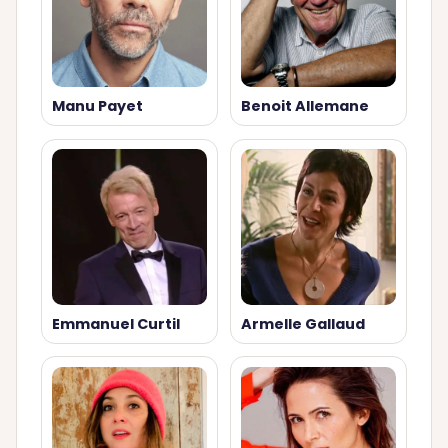
Manu Payet
Benoit Allemane
Emmanuel Curtil
Armelle Gallaud