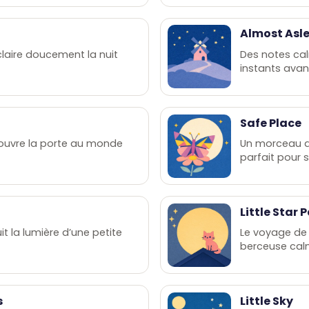
Almost Asl
laire doucement la nuit
Des notes ca
instants avan
Safe Place
 ouvre la porte au monde
Un morceau d
parfait pour 
Little Star P
t la lumière d’une petite
Le voyage de 
berceuse cal
s
Little Sky