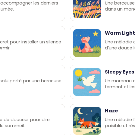
r accompagner les derniers
Une berceuse
urnée.
dans un mon
Warm Ligh
ret pour installer un silence
Une mélodie 
rmir.
d’une douce l
Sleepy Eyes
olu porté par une berceuse
Un morceau d
ferment et les
Haze
ne de douceur pour dire
Une mélodie f
 le sommeil.
paisible et rê