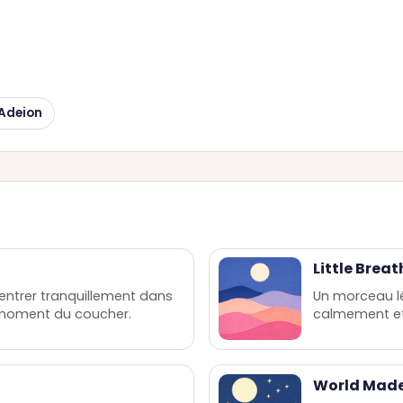
Adeion
Little Breat
ntrer tranquillement dans
Un morceau lé
 moment du coucher.
calmement et
World Made