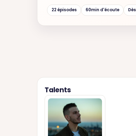
22 épisodes
60min d'écoute
Dès
Talents