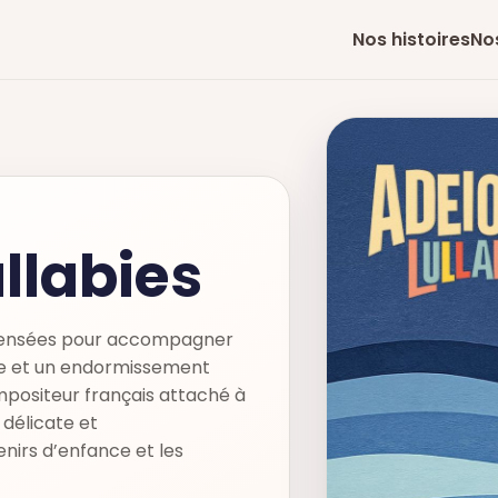
Nos histoires
No
llabies
 pensées pour accompagner
e et un endormissement
ompositeur français attaché à
 délicate et
nirs d’enfance et les