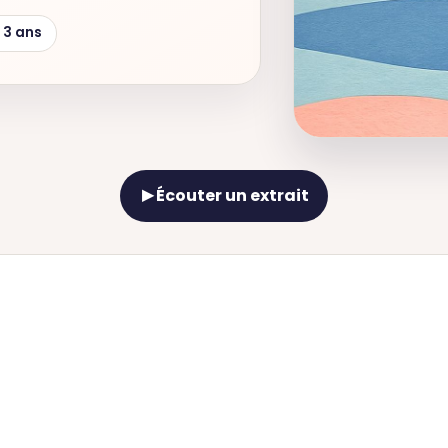
 3 ans
Écouter un extrait
▶